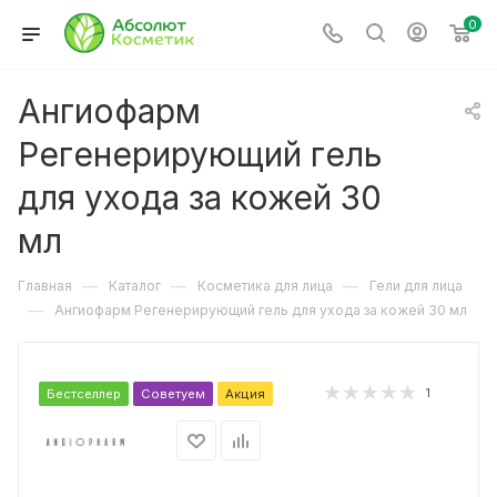
0
Ангиофарм
Регенерирующий гель
для ухода за кожей 30
мл
—
—
—
Главная
Каталог
Косметика для лица
Гели для лица
—
Ангиофарм Регенерирующий гель для ухода за кожей 30 мл
1
Бестселлер
Советуем
Акция