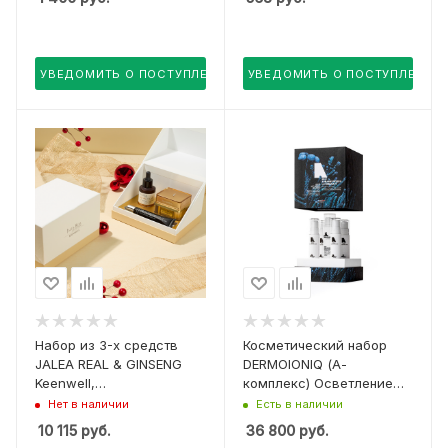
УВЕДОМИТЬ О ПОСТУПЛЕНИИ
УВЕДОМИТЬ О ПОСТУПЛЕНИИ
Набор из 3-х средств
Косметический набор
JALEA REAL & GINSENG
DERMOIONIQ (А-
Keenwell,
комплекс) Осветление
(суперувлажняющий
кожи 30 дней
Нет в наличии
Есть в наличии
крем 80 мл,
10 115
руб.
36 800
руб.
увлажняющая сыворотка