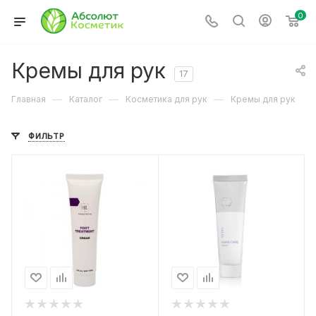
0
Кремы для рук
17
—
—
—
Главная
Каталог
Косметика для рук
Кремы для рук
ФИЛЬТР