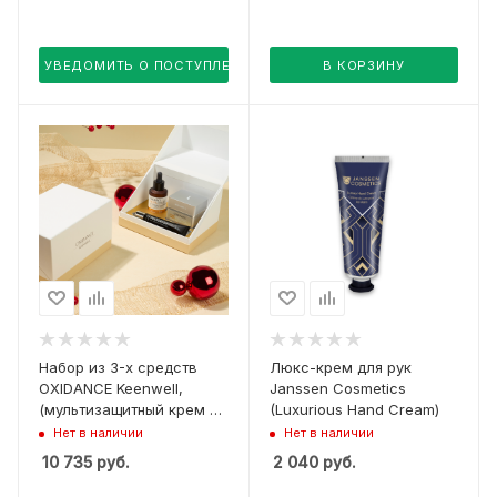
30 мл, гидрогель для
контура глаз 20 мл)
УВЕДОМИТЬ О ПОСТУПЛЕНИИ
В КОРЗИНУ
Набор из 3-х средств
Люкс-крем для рук
OXIDANCE Keenwell,
Janssen Cosmetics
(мультизащитный крем 50
(Luxurious Hand Cream)
мл, сыворотка 30 мл,
Нет в наличии
Нет в наличии
гидрогель для контура
10 735
руб.
2 040
руб.
глаз 20 мл)