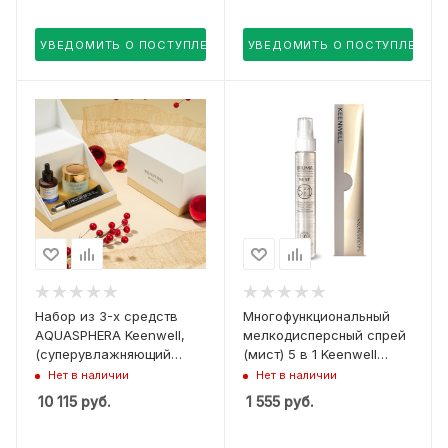
УВЕДОМИТЬ О ПОСТУПЛЕНИИ
УВЕДОМИТЬ О ПОСТУПЛЕНИИ
Набор из 3-х средств
Многофункциональный
AQUASPHERA Keenwell,
мелкодисперсный спрей
(суперувлажняющий
(мист) 5 в 1 Keenwell
крем 80 мл,
(SNOW DROPS -
Нет в наличии
Нет в наличии
увлажняющая сыворотка
Multifuncional Mist 5 in 1)
10 115
руб.
1 555
руб.
30 мл, гидрогель для
контура глаз 20 мл)