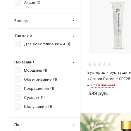
Акция (
1
)
Бренды
Тип кожи
Для всех типов кожи (
1
)
Показания
Морщины (
1
)
Бустер для рук защит
«Cream Extreme SPF25
Обветривание (
1
)
Нет в наличии
Покраснения (
1
)
533
руб.
Сухость (
1
)
Шелушение (
1
)
Пол