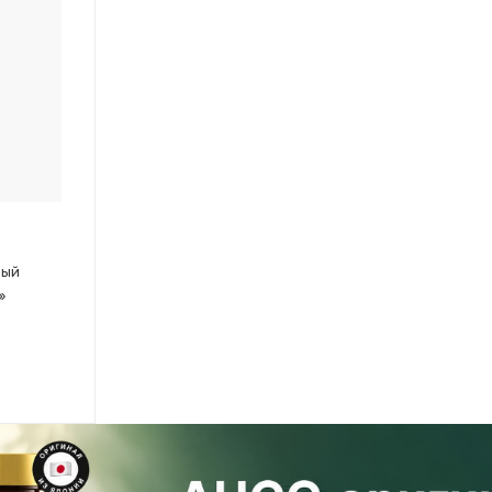
ный
»