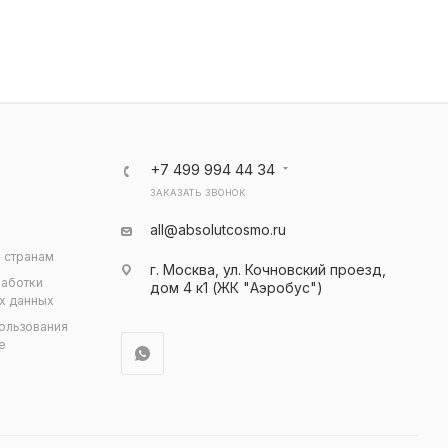
+7 499 994 44 34
ЗАКАЗАТЬ ЗВОНОК
all@absolutcosmo.ru
 странам
г. Москва, ул. Кочновский проезд,
работки
дом 4 к1 (ЖК "Аэробус")
х данных
ользования
e