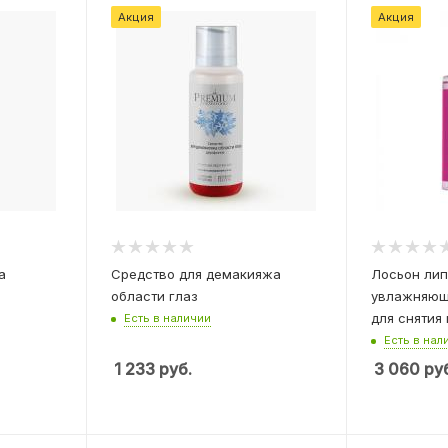
Акция
Акция
а
Средство для демакияжа
Лосьон ли
области глаз
увлажняющ
для снятия
Есть в наличии
Есть в нал
1 233
руб.
3 060
руб