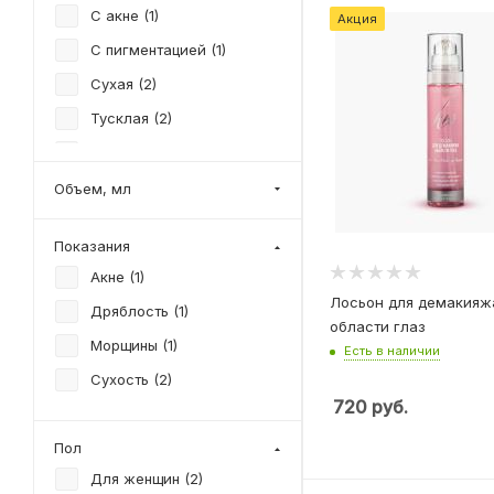
С акне (
1
)
Акция
С пигментацией (
1
)
Сухая (
2
)
Тусклая (
2
)
Увядающая (
2
)
Уставшая (
1
)
Объем, мл
Чувствительная (
3
)
Показания
Акне (
1
)
Лосьон для демакияж
Дряблость (
1
)
области глаз
Морщины (
1
)
Есть в наличии
Сухость (
2
)
720
руб.
Пол
Для женщин (
2
)