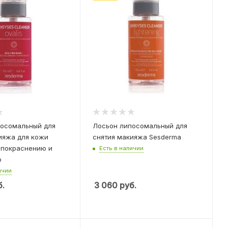
осомальный для
Лосьон липосомальный для
ияжа для кожи
снятия макияжа Sesderma
 покраснению и
Есть в наличии
ю
ичии
.
3 060
руб.