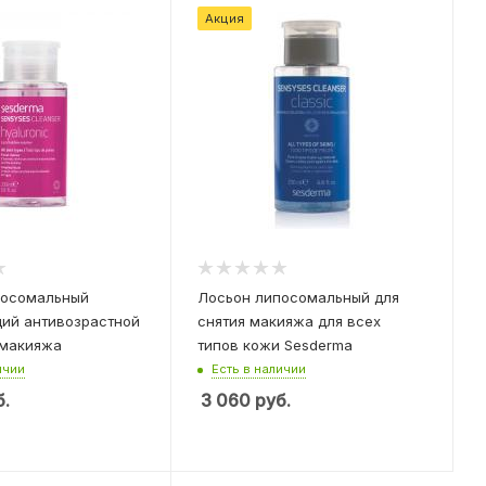
Акция
посомальный
Лосьон липосомальный для
ий антивозрастной
снятия макияжа для всех
 макияжа
типов кожи Sesderma
ичии
Есть в наличии
.
3 060
руб.