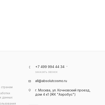
+7 499 994 44 34
ЗАКАЗАТЬ ЗВОНОК
all@absolutcosmo.ru
 странам
г. Москва, ул. Кочновский проезд,
работки
дом 4 к1 (ЖК "Аэробус")
х данных
ользования