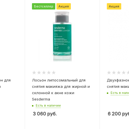
Бестселлер
Акция
Акция
н для
Лосьон липосомальный для
Двухфазное
з
снятия макияжа для жирной и
снятия мак
склонной к акне кожи
Есть в нал
Sesderma
Есть в наличии
3 060
руб.
6 200
руб