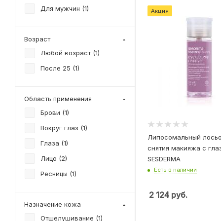
Для мужчин (
1
)
Акция
Возраст
Любой возраст (
1
)
После 25 (
1
)
Область применения
Брови (
1
)
Вокруг глаз (
1
)
Липосомальный лосьо
Глаза (
1
)
снятия макияжа с гла
Лицо (
2
)
SESDERMA
Есть в наличии
Ресницы (
1
)
2 124
руб.
Назначение кожа
Отшелушивание (
1
)