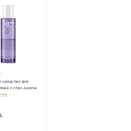
 средство для
ияжа с глаз Juvena
ичии
.