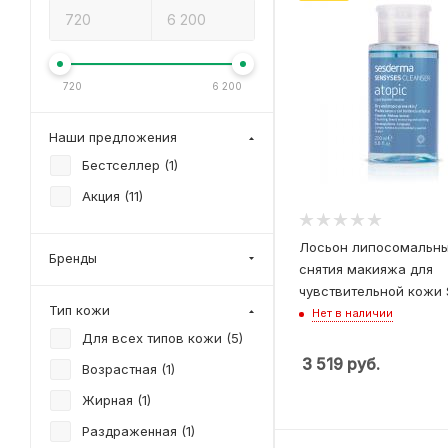
720
6 200
Наши предложения
Бестселлер (
1
)
Акция (
11
)
Лосьон липосомальны
Бренды
снятия макияжа для
чувствительной кожи
Тип кожи
Нет в наличии
Для всех типов кожи (
5
)
3 519
руб.
Возрастная (
1
)
Жирная (
1
)
Раздраженная (
1
)