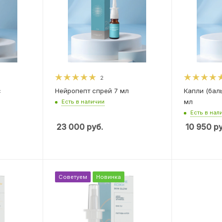
2
с
Нейропепт спрей 7 мл
Капли (бал
мл
Есть в наличии
Есть в нал
23 000
руб.
10 950
ру
Советуем
Новинка