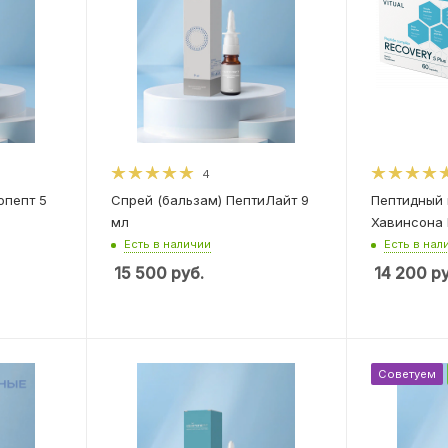
4
опепт 5
Спрей (бальзам) ПептиЛайт 9
Пептидный
мл
Хавинсона 
Есть в наличии
Есть в нал
15 500
руб.
14 200
ру
Советуем