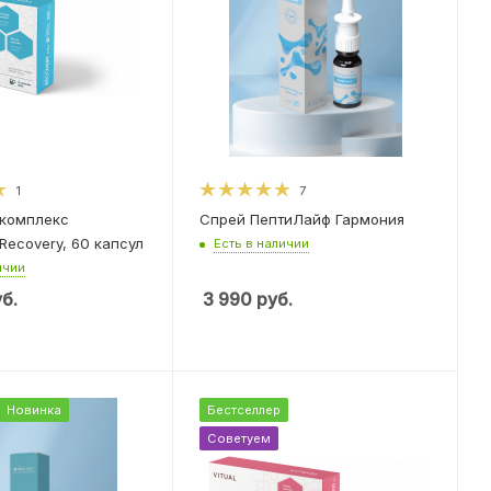
1
7
 комплекс
Спрей ПептиЛайф Гармония
Recovery, 60 капсул
Есть в наличии
ичии
б.
3 990
руб.
Новинка
Бестселлер
Советуем