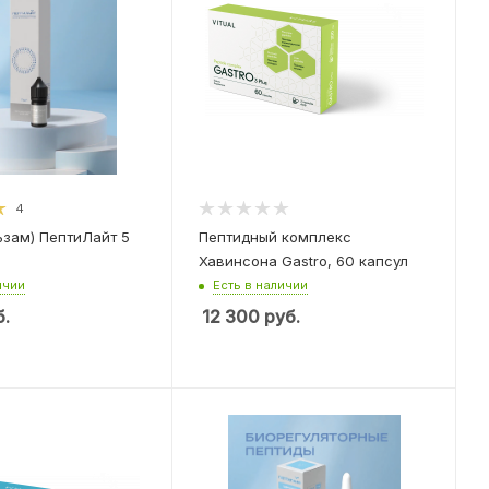
4
ьзам) ПептиЛайт 5
Пептидный комплекс
Хавинсона Gastro, 60 капсул
ичии
Есть в наличии
.
12 300
руб.