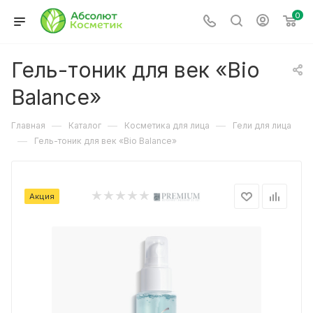
0
Гель-тоник для век «Bio
Balance»
—
—
—
Главная
Каталог
Косметика для лица
Гели для лица
—
Гель-тоник для век «Bio Balance»
Акция