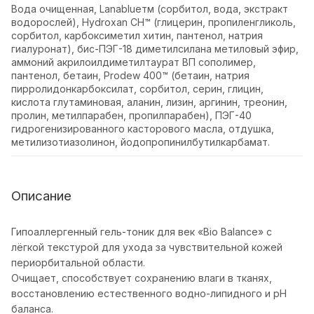
Вода очищенная, Lanablueтм (сорбитол, вода, экстракт
водорослей), Hydroxan CH™ (глицерин, пропиленгликоль,
сорбитол, карбоксиметил хитин, пантенол, натрия
гиалуронат), бис-ПЭГ-18 диметилсилана метиловый эфир,
аммоний акрилоилдиметилтаурат ВП сополимер,
пантенол, бетаин, Prodew 400™ (бетаин, натрия
пирролидонкарбоксилат, сорбитол, серин, глицин,
кислота глутаминовая, аланин, лизин, аргинин, треонин,
пролин, метилпарабен, пропилпарабен), ПЭГ-40
гидрогенизированного касторового масла, отдушка,
метилизотиазолинон, йодопропинилбутилкарбамат.
Описание
Гипоаллергенный гель-тоник для век «Bio Balance» с
лёгкой текстурой для ухода за чувствительной кожей
периорбитальной области.
Очищает, способствует сохранению влаги в тканях,
восстановлению естественного водно-липидного и pH
баланса.