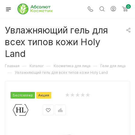
0
Увлажняющий гель для
всех типов кожи Holy
Land
—
—
—
Главная
Каталог
Косметика для лица
Гели для лица
—
Увлажняющий гель для всех типов кожи Holy Land
Бестселлер
Акция