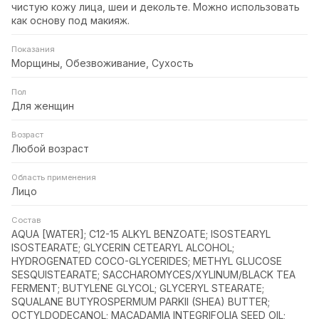
чистую кожу лица, шеи и декольте. Можно использовать
как основу под макияж.
Показания
Морщины, Обезвоживание, Сухость
Пол
Для женщин
Возраст
Любой возраст
Область применения
Лицо
Состав
AQUA [WATER]; C12-15 ALKYL BENZOATE; ISOSTEARYL
ISOSTEARATE; GLYCERIN CETEARYL ALCOHOL;
HYDROGENATED COCO-GLYCERIDES; METHYL GLUCOSE
SESQUISTEARATE; SACCHAROMYCES/XYLINUM/BLACK TEA
FERMENT; BUTYLENE GLYCOL; GLYCERYL STEARATE;
SQUALANE BUTYROSPERMUM PARKII (SHEA) BUTTER;
OCTYLDODECANOL; MACADAMIA INTEGRIFOLIA SEED OIL;