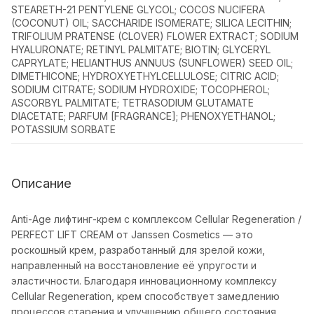
STEARETH-21 PENTYLENE GLYCOL; COCOS NUCIFERA
(COCONUT) OIL; SACCHARIDE ISOMERATE; SILICA LECITHIN;
TRIFOLIUM PRATENSE (CLOVER) FLOWER EXTRACT; SODIUM
HYALURONATE; RETINYL PALMITATE; BIOTIN; GLYCERYL
CAPRYLATE; HELIANTHUS ANNUUS (SUNFLOWER) SEED OIL;
DIMETHICONE; HYDROXYETHYLCELLULOSE; CITRIC ACID;
SODIUM CITRATE; SODIUM HYDROXIDE; TOCOPHEROL;
ASCORBYL PALMITATE; TETRASODIUM GLUTAMATE
DIACETATE; PARFUM [FRAGRANCE]; PHENOXYETHANOL;
POTASSIUM SORBATE
Описание
Anti-Age лифтинг-крем с комплексом Cellular Regeneration /
PERFECT LIFT CREAM от Janssen Cosmetics — это
роскошный крем, разработанный для зрелой кожи,
направленный на восстановление её упругости и
эластичности. Благодаря инновационному комплексу
Cellular Regeneration, крем способствует замедлению
процессов старения и улучшению общего состояния