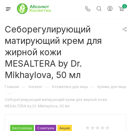
0
Cеборегулирующий
матирующий крем для
жирной кожи
MESALTERA by Dr.
Mikhaylova, 50 мл
—
—
—
Главная
Каталог
Косметика для лица
Кремы для лица
—
Cеборегулирующий матирующий крем для жирной кожи
MESALTERA by Dr. Mikhaylova, 50 мл
Бестселлер
Советуем
Акция