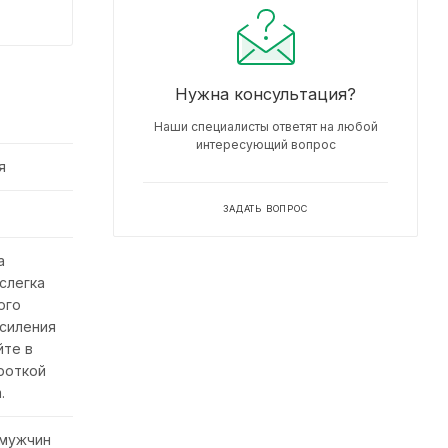
Нужна консультация?
Наши специалисты ответят на любой
интересующий вопрос
я
ЗАДАТЬ ВОПРОС
а
слегка
ого
усиления
йте в
роткой
.
 мужчин