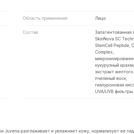
Область применения
Лицо
Состав
Запатентованная 
SkinNova SC Techn
StemCell Peptide, D
Complex,
микронизированн
кукурузный крахм
экстракт желтого 
пчелиный воск,
гиалуроновая кис
UVA/UVB фильтры.
и Juvena разглаживает и увлажняет кожу, нормализует ее ги