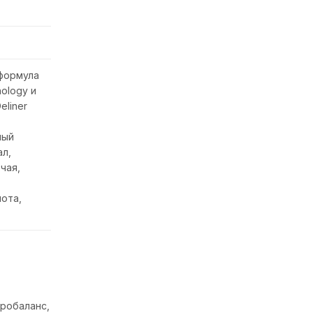
формула
ology и
eliner
ный
ал,
чая,
лота,
дробаланс,