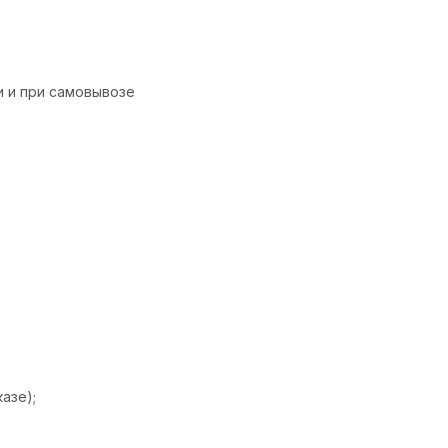
и и при самовывозе
азе);