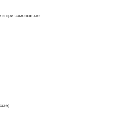
и и при самовывозе
азе);