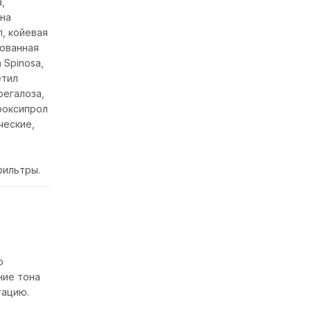
,
она
л, койевая
зованная
 Spinosa,
етил
регалоза,
роксипрол
ческие,
фильтры.
о
ние тона
тацию.