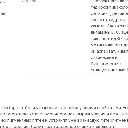
ды,
Состав
Экстракт физалиса
гидроксипинакол
ие,
ретионат, ретино
кислота, гидроли
камедь Caesalpinia
витамины Е, С, ац
гексапептид-37, т
метилсиланолгид
ин аспартат, хими
физические и
биологические
солнцезащитные 
протектор с отбеливающими и эксфолиирующими свойствами. Ег
ие омертвевших клеток эпидермиса, выравнивание и осветле
нию пигментных пятен и устраняя уже возникшую гиперпигмен
ное старение. Дарит коже здоровое сияние и свежесть.