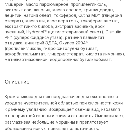
глицерин, масло парфюмерное, пропиленгликоль,
экстракт сои, ланолин, масло соевое, триглицериды,
лецитин, натрия олеат, токоферол, Cutina MD™ (глицерил
стеарат), масло ши, алое вера гель, токоферил ацетат,
экстракт гинкго билоба, экстракт василька, воск
пчелиный, Hydrenol™ (цетилстеариловый спирт), Dismutin
PF™ (супероксиддисмутаза), ретинил пальмитат,
отдушка, динатрий ЭДТА, Oxynex 2004™
(пропиленгликоль, гидрокситолуена бутилат,
аскорбилпальмитат, глицерилстеарат, кислота лимонная),
метилизотиазолинон, йодопропинилбутилкарбамат.
Описание
Крем-эликсир для век предназначен для ежедневного
ухода за чувствительной областью при склонности кожи
к раннему увяданию. Возвращает свежий вид, избавляя
от неприятной синевы и снимая отечность. Омолаживает,
разглаживая небольшие морщины и препятствует
образованию новых, повышает эластичность.