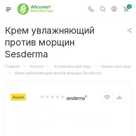
0
Крем увлажняющий
против морщин
Sesderma
—
—
—
Главная
Каталог
Косметика для лица
Кремы для лица
—
Крем увлажняющий против морщин Sesderma
Акция