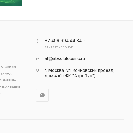
+7 499 994 44 34
ЗАКАЗАТЬ ЗВОНОК
all@absolutcosmo.ru
 странам
г. Москва, ул. Кочновский проезд,
работки
дом 4 к1 (ЖК "Аэробус")
х данных
ользования
e