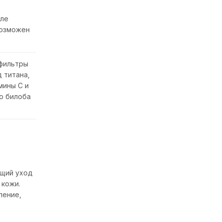
сле
возможен
фильтры
 титана,
мины С и
ко билоба
ющий уход
 кожи.
ление,