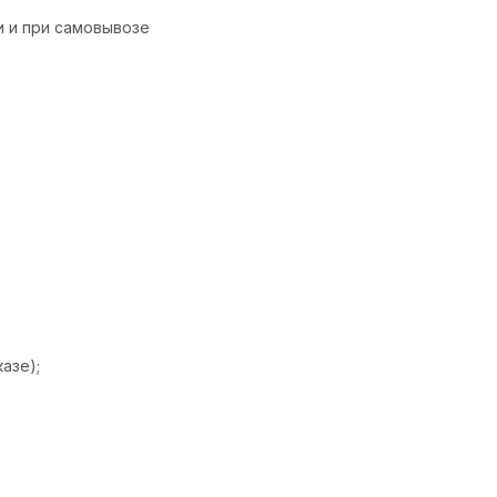
и и при самовывозе
азе);