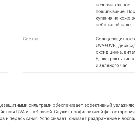
незначительное
пощипывание. По
купания на коже 
небольшой налет.
Состав
Солнцезащитные 
UVA+UVB, диоксид
оксид цинка, вита
Е, экстракты гинг
и зеленого чая.
нцезащитными фильтрами обеспечивает эффективный увлажня
ействия UVA и UVB лучей. Служит профилактикой фотостарения
ов и пересыхания. Успокаивает, снимает раздражение и воспа