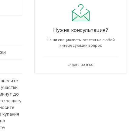
Нужна консультация?
Наши специалисты ответят на любой
интересующий вопрос
ожи
ЗАДАТЬ ВОПРОС
нанесите
 участки
 минут до
те защиту
аносите
е купания
вно
ете