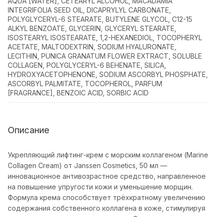
AQUA [WATER], CETEARYL ALCOHOL, MACADAMIA
INTEGRIFOLIA SEED OIL, DICAPRYLYL CARBONATE,
POLYGLYCERYL-6 STEARATE, BUTYLENE GLYCOL, C12-15
ALKYL BENZOATE, GLYCERIN, GLYCERYL STEARATE,
ISOSTEARYL ISOSTEARATE, 1,2-HEXANEDIOL, TOCOPHERYL
ACETATE, MALTODEXTRIN, SODIUM HYALURONATE,
LECITHIN, PUNICA GRANATUM FLOWER EXTRACT, SOLUBLE
COLLAGEN, POLYGLYCERYL-6 BEHENATE, SILICA,
HYDROXYACETOPHENONE, SODIUM ASCORBYL PHOSPHATE,
ASCORBYL PALMITATE, TOCOPHEROL, PARFUM
[FRAGRANCE], BENZOIC ACID, SORBIC ACID
Описание
Укрепляющий лифтинг-крем с морским коллагеном (Marine
Collagen Cream) от Janssen Cosmetics, 50 мл —
инновационное антивозрастное средство, направленное
на повышение упругости кожи и уменьшение морщин.
Формула крема способствует трёхкратному увеличению
содержания собственного коллагена в коже, стимулируя