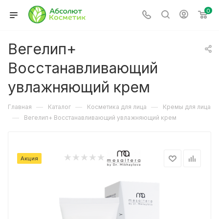
0
Вегелип+
Восстанавливающий
увлажняющий крем
—
—
—
Главная
Каталог
Косметика для лица
Кремы для лица
—
Вегелип+ Восстанавливающий увлажняющий крем
Акция