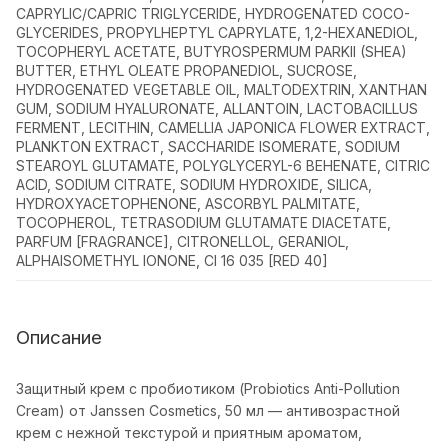
CAPRYLIC/CAPRIC TRIGLYCERIDE, HYDROGENATED COCO-
GLYCERIDES, PROPYLHEPTYL CAPRYLATE, 1,2-HEXANEDIOL,
TOCOPHERYL ACETATE, BUTYROSPERMUM PARKII (SHEA)
BUTTER, ETHYL OLEATE PROPANEDIOL, SUCROSE,
HYDROGENATED VEGETABLE OIL, MALTODEXTRIN, XANTHAN
GUM, SODIUM HYALURONATE, ALLANTOIN, LACTOBACILLUS
FERMENT, LECITHIN, CAMELLIA JAPONICA FLOWER EXTRACT,
PLANKTON EXTRACT, SACCHARIDE ISOMERATE, SODIUM
STEAROYL GLUTAMATE, POLYGLYCERYL-6 BEHENATE, CITRIC
ACID, SODIUM CITRATE, SODIUM HYDROXIDE, SILICA,
HYDROXYACETOPHENONE, ASCORBYL PALMITATE,
TOCOPHEROL, TETRASODIUM GLUTAMATE DIACETATE,
PARFUM [FRAGRANCE], CITRONELLOL, GERANIOL,
ALPHAISOMETHYL IONONE, CI 16 035 [RED 40]
Описание
Защитный крем с пробиотиком (Probiotics Anti-Pollution
Cream) от Janssen Cosmetics, 50 мл — антивозрастной
крем с нежной текстурой и приятным ароматом,