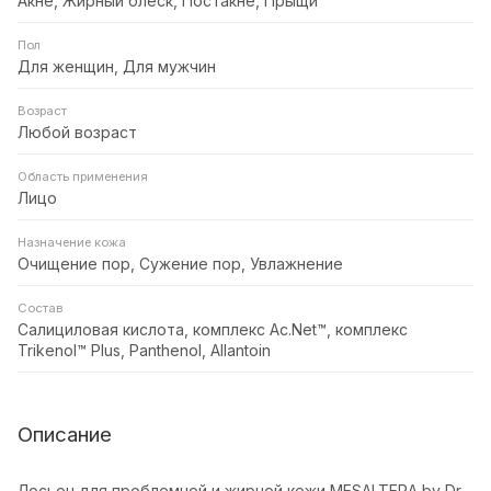
Акне, Жирный блеск, Постакне, Прыщи
Пол
Для женщин, Для мужчин
Возраст
Любой возраст
Область применения
Лицо
Назначение кожа
Очищение пор, Сужение пор, Увлажнение
Состав
Салициловая кислота, комплекс Ac.Net™, комплекс
Trikenol™ Plus, Panthenol, Allantoin
Описание
Лосьон для проблемной и жирной кожи MESALTERA by Dr.