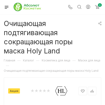
0
Очищающая
подтягивающая
сокращающая поры
маска Holy Land
—
—
—
Главная
Каталог
Косметика для лица
Маски для лица
—
Очищающая подтягивающая сокращающая поры маска Holy Land
Акция