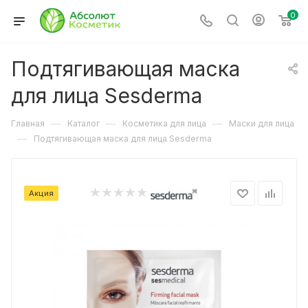
0
Подтягивающая маска
для лица Sesderma
—
—
—
Главная
Каталог
Косметика для лица
Маски для лица
—
Подтягивающая маска для лица Sesderma
Акция