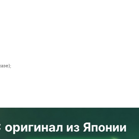
азе);