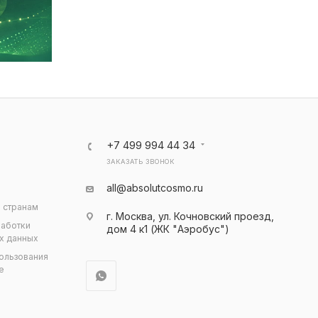
+7 499 994 44 34
ЗАКАЗАТЬ ЗВОНОК
all@absolutcosmo.ru
 странам
г. Москва, ул. Кочновский проезд,
работки
дом 4 к1 (ЖК "Аэробус")
х данных
ользования
e