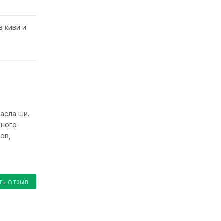
 киви и
асла ши.
дного
ов,
ТЬ ОТЗЫВ