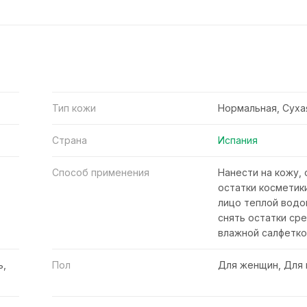
Тип кожи
Нормальная, Суха
Страна
Испания
Способ применения
Нанести на кожу,
остатки косметик
лицо теплой водо
снять остатки ср
влажной салфетко
ь,
Пол
Для женщин, Для