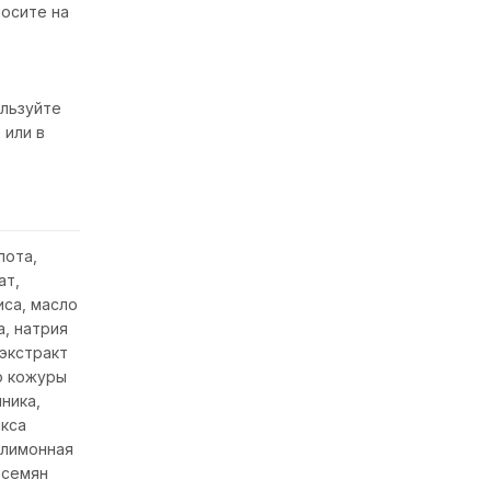
носите на
льзуйте
 или в
лота,
ат,
иса, масло
, натрия
 экстракт
о кожуры
ника,
икса
 лимонная
 семян