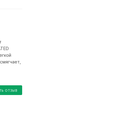
т
ATED
егкой
смягчает,
ТЬ ОТЗЫВ