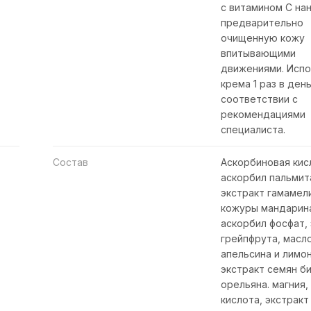
с витамином С на
предварительно
очищенную кожу
впитывающими
движениями. Испо
крема 1 раз в день
соответствии с
рекомендациями
специалиста.
Состав
Аскорбиновая кис
аскорбил пальмит
экстракт гамамел
кожуры мандарина
аскорбил фосфат,
грейпфрута, масл
апельсина и лимон
экстракт семян б
орельяна. магния,
кислота, экстракт