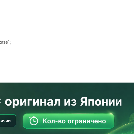
азе);