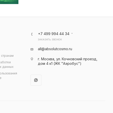
+7 499 994 44 34
ЗАКАЗАТЬ ЗВОНОК
all@absolutcosmo.ru
 странам
г. Москва, ул. Кочновский проезд,
работки
дом 4 к1 (ЖК "Аэробус")
х данных
ользования
e