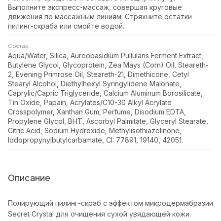
Выполните экспресс-массаж, совершая круговые
движения по массажным линиям. Стряхните остатки
пилинг-скраба или смойте водой.
Состав
Aqua/Water, Silica, Aureobasidium Pullulans Ferment Extract,
Butylene Glycol, Glycoprotein, Zea Mays (Corn) Oil, Steareth-
2, Evening Primrose Oil, Steareth-21, Dimethicone, Cetyl
Stearyl Alcohol, Diethylhexyl Syringylidene Malonate,
Caprylic/Capric Triglyceride, Calcium Aluminum Borosilicate,
Tin Oxide, Papain, Acrylates/C10-30 Alkyl Acrylate
Crosspolymer, Xanthan Gum, Perfume, Disodium EDTA,
Propylene Glycol, BHT, Ascorbyl Palmitate, Glyceryl Stearate,
Citric Acid, Sodium Hydroxide, Methylisothiazolinone,
Iodopropynylbutylcarbamate, CI: 77891, 19140, 42051.
Описание
Полирующий пилинг-скраб с эффектом микродермабразии
Secret Crystal для очищения сухой увядающей кожи.