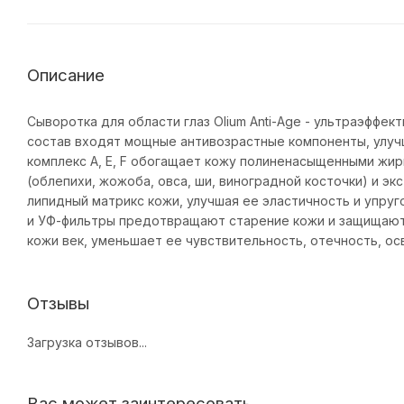
Описание
Сыворотка для области глаз Olium Anti-Age - ультраэффек
состав входят мощные антивозрастные компоненты, улу
комплекс А, Е, F обогащает кожу полиненасыщенными жир
(облепихи, жожоба, овса, ши, виноградной косточки) и э
липидный матрикс кожи, улучшая ее эластичность и упруг
и УФ-фильтры предотвращают старение кожи и защищают
кожи век, уменьшает ее чувствительность, отечность, ос
Отзывы
Загрузка отзывов...
Вас может заинтересовать