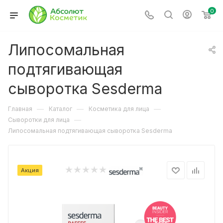
0
Липосомальная
подтягивающая
сыворотка Sesderma
—
—
—
Главная
Каталог
Косметика для лица
—
Сыворотки для лица
Липосомальная подтягивающая сыворотка Sesderma
Акция