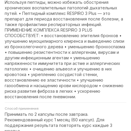
Используя пептиды, можно избежать обострения
хронических воспалительных патологий дыхательных
путей. • Пептидный комплекс RESPIRO 3 Plus — это
препарат для периода восстановления после болезни, а
также профилактики респираторных инфекций.
ПРИМЕНЕНИЕ КОМПЛЕКСА RESPIRO 3 PLUS
СПОСОБСТВУЕТ: • восстановлению эпителия бронхов •
улучшению мукоцилиарного клиренса и выведению слизи
из бронхолегочного дерева • уменьшению бронхоспазма
• повышению резистентности к аллергенам, вирусам и
другим инфекционным агентам • уменьшению
напряженности иммунитета при астме и аллергических
патологиях • очищению альвеол и улучшению в них
кровотока • укреплению сосудистой стенки,
восстановлению ее эластичности • улучшению
газообмена и насыщению крови кислородом • снижению
риска развития фиброза в легких • ускорению
восстановления после пневмонии.
Способ применения
Принимать по 2 капсулы после завтрака.
Рекомендованный курс 1 месяц (60 капсул). Для
поддержания результата повторять курс каждые 3
месяца.